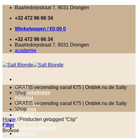
Skip
Baarledorpstraat 7, 9031 Drongen
to
+32 472 96 66 34
content
Winkelwagen /
€
0,00
0
+32 472 96 66 34
Baarledorpstraat 7, 9031 Drongen
academie
Home
GRATIS verzending vanaf €75 | Ontdek nu de Salty
Behandelingen
Shop
Prijslijst
GRATIS verzending vanaf €75 | Ontdek nu de Salty
Salty Shop
Shop
Over ons
Contact
Home
/
Producten getagged “Clip”
Annuleringsbeleid
Filter
maak een afspraak
Browse
academie